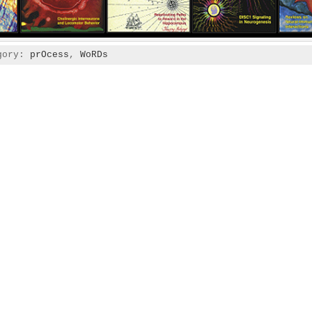
egory:
prOcess
,
WoRDs