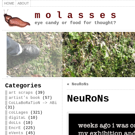
HOME
ABOUT
m o l a s s e s
eye candy or food for thought?
«
NeuRoNs
Categories
art scraps
(39)
NeuRoNs
artist's book
(57)
CoLLaBoRaTioN –> ABi
(31)
coLLages
(321)
digitaL
(10)
doLLs
(18)
EncrE
(225)
eVents
(45)