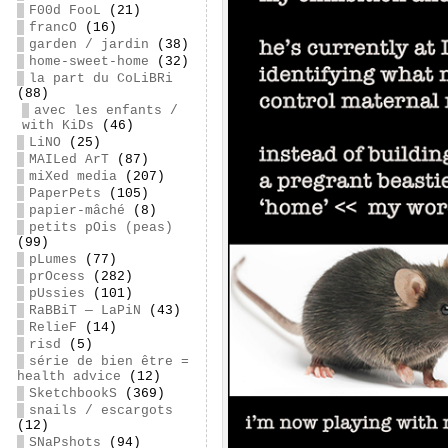
F00d FooL
(21)
francO
(16)
garden / jardin
(38)
home-sweet-home
(32)
la part du CoLiBRi
(88)
avec les enfants /
with KiDs
(46)
LiNO
(25)
MAILed ArT
(87)
miXed media
(207)
PaperPets
(105)
papier-mâché
(8)
petits pOis (peas)
(99)
pLumes
(77)
prOcess
(282)
pUssies
(101)
RaBBiT — LaPiN
(43)
RelieF
(14)
risd
(5)
série de bien être =
health advice
(12)
SketchbookS
(369)
snails / escargots
(12)
SNaPshots
(94)