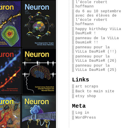
l’école robert
hoffmann
du 6 au 10 septembre
avec des élèves de
l’école robert
hoffmann
happy birthday ViLLa
DauMieR !
panneau de la ViLLa
DaumieR !!
panneau pour la
ViLLa DauMieR (!!)
panneau pour la
ViLLa DauMieR (26)
panneau pour la
ViLLa DauMieR (25)
Links
art scraps
Back to main site
etsy shop
Meta
Log in
WordPress