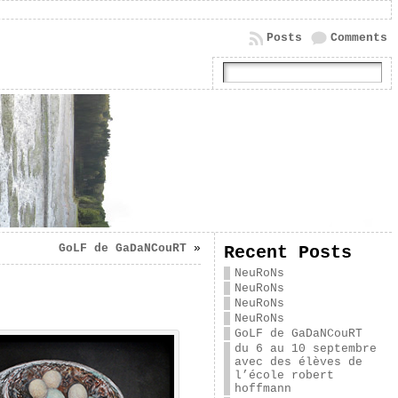
Posts
Comments
GoLF de GaDaNCouRT
»
Recent Posts
NeuRoNs
NeuRoNs
NeuRoNs
NeuRoNs
GoLF de GaDaNCouRT
du 6 au 10 septembre
avec des élèves de
l’école robert
hoffmann