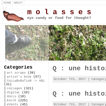
HOME
ABOUT
m o l a s s e s
eye candy or food for thought?
Categories
Q : une histo
art scraps
(39)
artist's book
(57)
October 7th, 2017 | Catego
CoLLaBoRaTioN –> ABi
(31)
coLLages
(321)
Q : une histo
digitaL
(10)
doLLs
(18)
EncrE
(225)
October 7th, 2017 | Catego
eVents
(45)