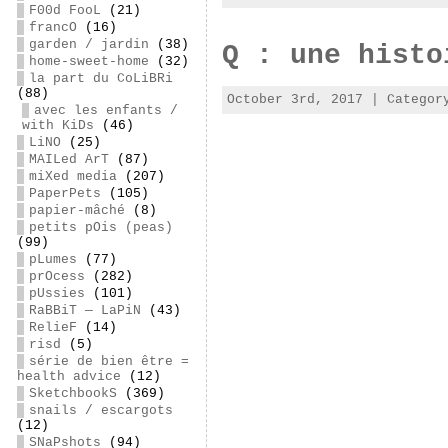
F00d FooL
(21)
francO
(16)
garden / jardin
(38)
Q : une histo
home-sweet-home
(32)
la part du CoLiBRi
(88)
October 3rd, 2017 | Catego
avec les enfants /
with KiDs
(46)
LiNO
(25)
MAILed ArT
(87)
miXed media
(207)
PaperPets
(105)
papier-mâché
(8)
petits pOis (peas)
(99)
pLumes
(77)
prOcess
(282)
pUssies
(101)
RaBBiT — LaPiN
(43)
RelieF
(14)
risd
(5)
série de bien être =
health advice
(12)
SketchbookS
(369)
snails / escargots
(12)
SNaPshots
(94)