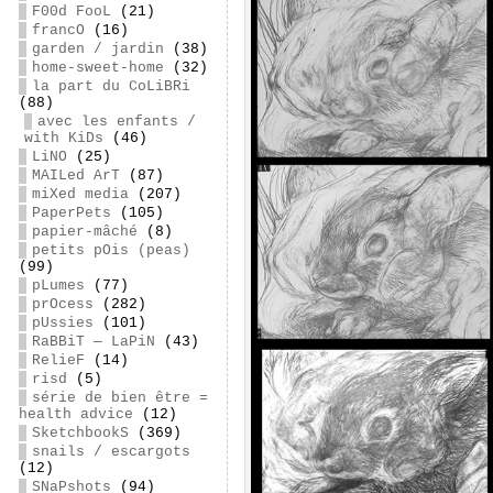
F00d FooL
(21)
francO
(16)
garden / jardin
(38)
home-sweet-home
(32)
la part du CoLiBRi
(88)
avec les enfants /
with KiDs
(46)
LiNO
(25)
MAILed ArT
(87)
miXed media
(207)
PaperPets
(105)
papier-mâché
(8)
petits pOis (peas)
(99)
pLumes
(77)
prOcess
(282)
pUssies
(101)
RaBBiT — LaPiN
(43)
RelieF
(14)
risd
(5)
série de bien être =
health advice
(12)
SketchbookS
(369)
snails / escargots
(12)
SNaPshots
(94)