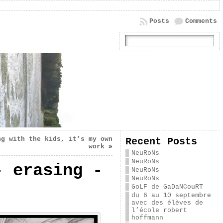
Posts
Comments
ng with the kids, it’s my own
Recent Posts
work
»
NeuRoNs
NeuRoNs
- erasing -
NeuRoNs
NeuRoNs
GoLF de GaDaNCouRT
du 6 au 10 septembre
avec des élèves de
l’école robert
hoffmann