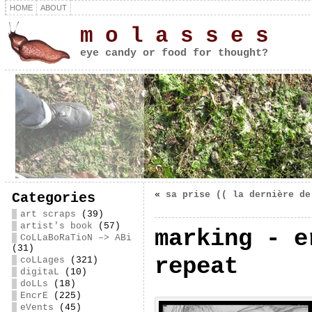
HOME
ABOUT
m o l a s s e s
eye candy or food for thought?
«
sa prise (( la dernière de
Categories
art scraps
(39)
artist's book
(57)
marking - e
CoLLaBoRaTioN –> ABi
(31)
repeat
coLLages
(321)
digitaL
(10)
doLLs
(18)
EncrE
(225)
eVents
(45)