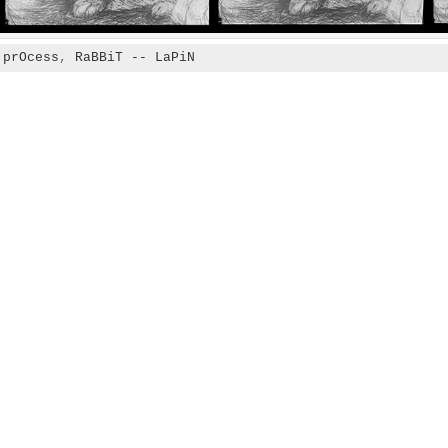
:
prOcess
,
RaBBiT -- LaPiN