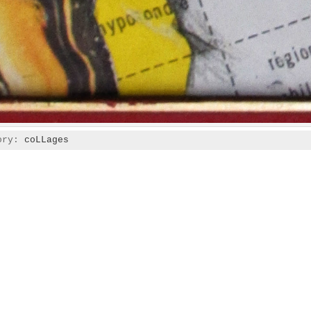
gory:
coLLages