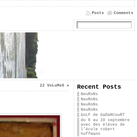
Posts
Comments
22 VoLuMeS
»
Recent Posts
NeuRoNs
NeuRoNs
NeuRoNs
NeuRoNs
GoLF de GaDaNCouRT
du 6 au 10 septembre
avec des élèves de
l’école robert
hoffmann