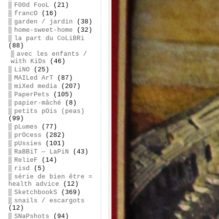
F00d FooL
(21)
francO
(16)
garden / jardin
(38)
home-sweet-home
(32)
la part du CoLiBRi
(88)
avec les enfants /
with KiDs
(46)
LiNO
(25)
MAILed ArT
(87)
miXed media
(207)
PaperPets
(105)
papier-mâché
(8)
petits pOis (peas)
(99)
pLumes
(77)
prOcess
(282)
pUssies
(101)
RaBBiT — LaPiN
(43)
RelieF
(14)
risd
(5)
série de bien être =
health advice
(12)
SketchbookS
(369)
snails / escargots
(12)
SNaPshots
(94)