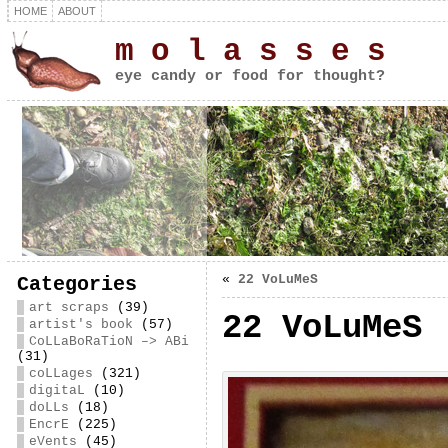
HOME
ABOUT
m o l a s s e s
eye candy or food for thought?
«
22 VoLuMeS
Categories
art scraps
(39)
22 VoLuMeS
artist's book
(57)
CoLLaBoRaTioN –> ABi
(31)
coLLages
(321)
digitaL
(10)
doLLs
(18)
EncrE
(225)
eVents
(45)