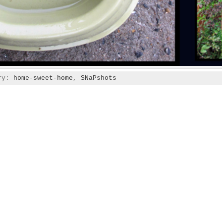
ory:
home-sweet-home
,
SNaPshots