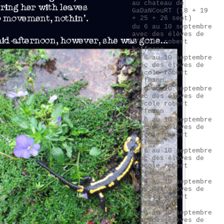
au chateau de
GaDaNCouRT (18 + 19
+ 25 + 26 sept)
du 6 au 10 septembre
avec des élèves de
l’école robert
hoffmann
du 6 au 10 septembre
avec des élèves de
l’école robert
hoffmann
du 6 au 10 septembre
avec des élèves de
l’école robert
hoffmann
du 6 au 10 septembre
avec des élèves de
l’école robert
hoffmann
du 6 au 10 septembre
avec des élèves de
l’école robert
hoffmann
du 6 au 10 septembre
avec des élèves de
l’école robert
hoffmann
du 6 au 10 septembre
avec des élèves de