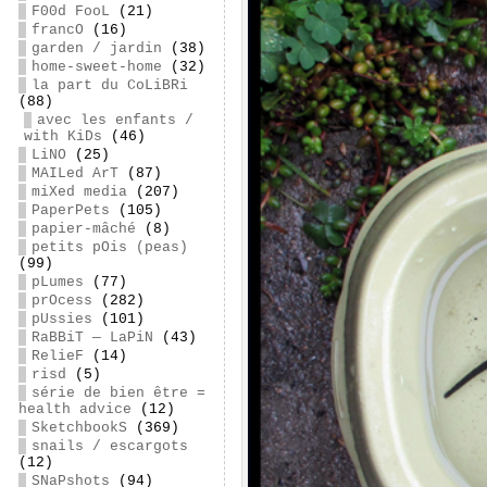
F00d FooL
(21)
francO
(16)
garden / jardin
(38)
home-sweet-home
(32)
la part du CoLiBRi
(88)
avec les enfants /
with KiDs
(46)
LiNO
(25)
MAILed ArT
(87)
miXed media
(207)
PaperPets
(105)
papier-mâché
(8)
petits pOis (peas)
(99)
pLumes
(77)
prOcess
(282)
pUssies
(101)
RaBBiT — LaPiN
(43)
RelieF
(14)
risd
(5)
série de bien être =
health advice
(12)
SketchbookS
(369)
snails / escargots
(12)
SNaPshots
(94)