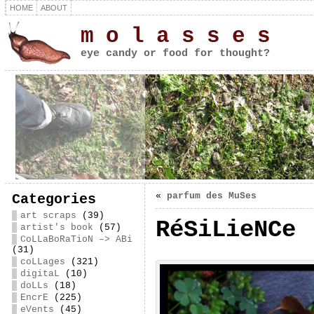
HOME
ABOUT
m o l a s s e s
eye candy or food for thought?
«
parfum des MuSes
Categories
art scraps
(39)
RéSiLieNCe
artist's book
(57)
CoLLaBoRaTioN –> ABi
(31)
coLLages
(321)
digitaL
(10)
doLLs
(18)
EncrE
(225)
eVents
(45)