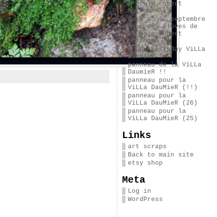
l’école robert
hoffmann
du 6 au 10 septembre
avec des élèves de
l’école robert
hoffmann
happy birthday ViLLa
DauMieR !
panneau de la ViLLa
DaumieR !!
panneau pour la
ViLLa DauMieR (!!)
panneau pour la
ViLLa DauMieR (26)
panneau pour la
ViLLa DauMieR (25)
Links
art scraps
Back to main site
etsy shop
Meta
Log in
WordPress