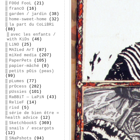
F00d FooL
(21)
francO
(16)
garden / jardin
(38)
home-sweet-home
(32)
la part du CoLiBRi
(88)
avec les enfants /
with KiDs
(46)
LiNO
(25)
MAILed ArT
(87)
miXed media
(207)
PaperPets
(105)
papier-mâché
(8)
petits pOis (peas)
(99)
pLumes
(77)
prOcess
(282)
pUssies
(101)
RaBBiT — LaPiN
(43)
RelieF
(14)
risd
(5)
série de bien être =
health advice
(12)
SketchbookS
(369)
snails / escargots
(12)
SNaPshots
(94)