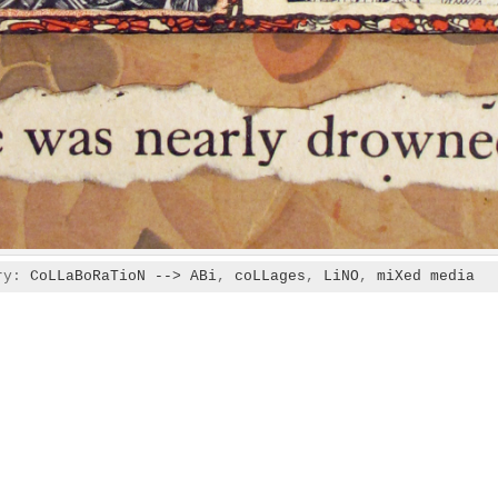
ory:
CoLLaBoRaTioN --> ABi
,
coLLages
,
LiNO
,
miXed media