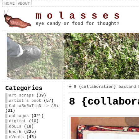
HOME
ABOUT
m o l a s s e s
eye candy or food for thought?
«
8 {collaboration} bastard 
Categories
art scraps
(39)
8 {collabor
artist's book
(57)
CoLLaBoRaTioN –> ABi
(31)
coLLages
(321)
digitaL
(10)
doLLs
(18)
EncrE
(225)
eVents
(45)