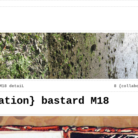
M18 detaiL
8 {collab
ation} bastard M18