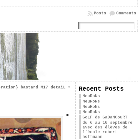
Posts
Comments
oration} bastard M17 detaiL
»
Recent Posts
NeuRoNs
NeuRoNs
NeuRoNs
NeuRoNs
=
GoLF de GaDaNCouRT
du 6 au 10 septembre
avec des élèves de
l’école robert
hoffmann