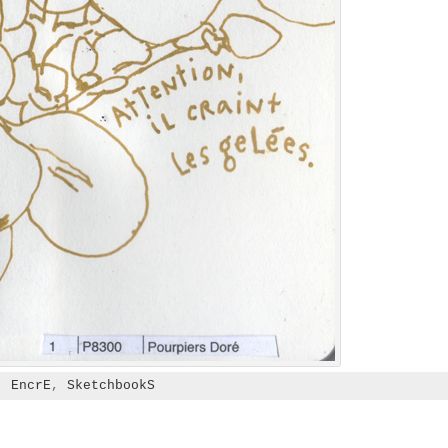
y:
EncrE
,
SketchbookS