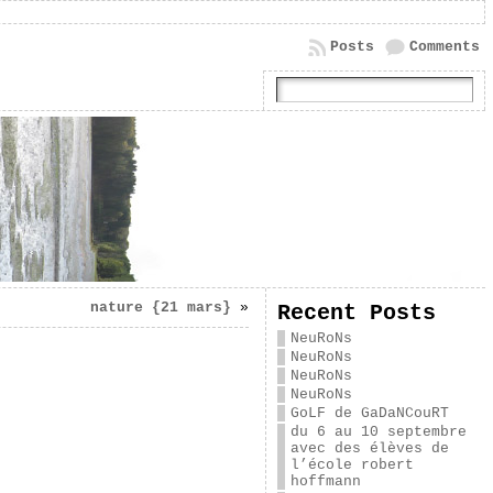
Posts
Comments
nature {21 mars}
»
Recent Posts
NeuRoNs
NeuRoNs
NeuRoNs
NeuRoNs
GoLF de GaDaNCouRT
du 6 au 10 septembre
avec des élèves de
l’école robert
hoffmann