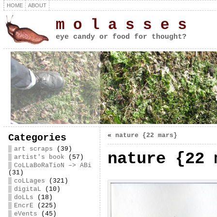
HOME
ABOUT
m o l a s s e s
eye candy or food for thought?
«
nature {22 mars}
Categories
art scraps
(39)
nature {22 
artist's book
(57)
CoLLaBoRaTioN –> ABi
(31)
coLLages
(321)
digitaL
(10)
doLLs
(18)
EncrE
(225)
eVents
(45)