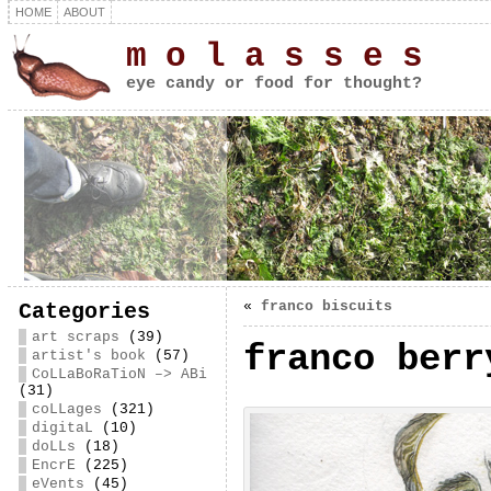
HOME
ABOUT
m o l a s s e s
eye candy or food for thought?
«
franco biscuits
Categories
art scraps
(39)
franco berr
artist's book
(57)
CoLLaBoRaTioN –> ABi
(31)
coLLages
(321)
digitaL
(10)
doLLs
(18)
EncrE
(225)
eVents
(45)