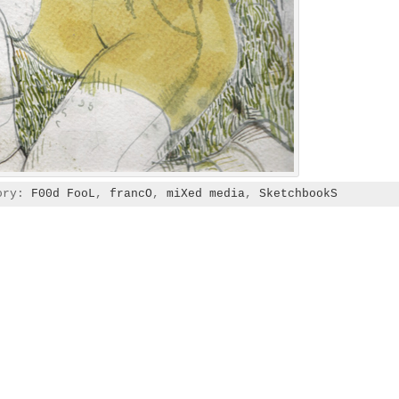
gory:
F00d FooL
,
francO
,
miXed media
,
SketchbookS