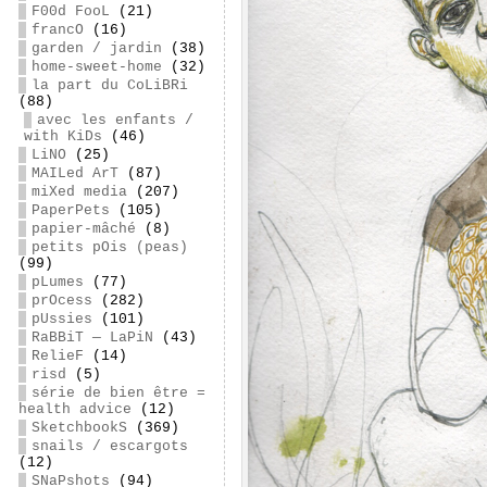
F00d FooL
(21)
francO
(16)
garden / jardin
(38)
home-sweet-home
(32)
la part du CoLiBRi
(88)
avec les enfants /
with KiDs
(46)
LiNO
(25)
MAILed ArT
(87)
miXed media
(207)
PaperPets
(105)
papier-mâché
(8)
petits pOis (peas)
(99)
pLumes
(77)
prOcess
(282)
pUssies
(101)
RaBBiT — LaPiN
(43)
RelieF
(14)
risd
(5)
série de bien être =
health advice
(12)
SketchbookS
(369)
snails / escargots
(12)
SNaPshots
(94)