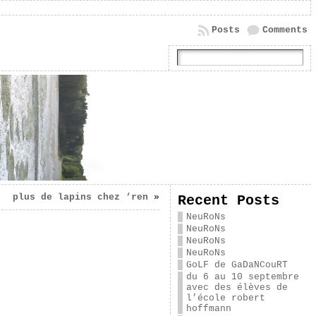
Posts
Comments
plus de lapins chez ‘ren
»
Recent Posts
NeuRoNs
NeuRoNs
NeuRoNs
NeuRoNs
GoLF de GaDaNCouRT
du 6 au 10 septembre
avec des élèves de
l’école robert
hoffmann