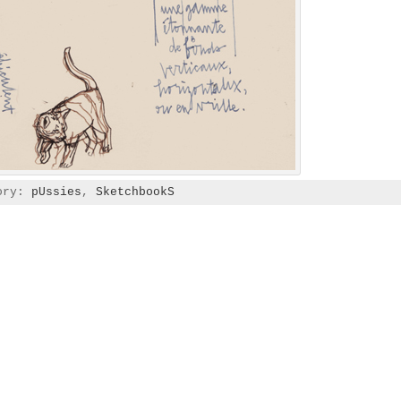
gory:
pUssies
,
SketchbookS