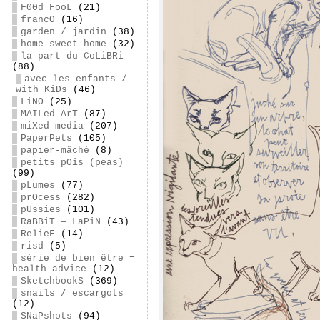
F00d FooL
(21)
francO
(16)
garden / jardin
(38)
home-sweet-home
(32)
la part du CoLiBRi
(88)
avec les enfants /
with KiDs
(46)
LiNO
(25)
MAILed ArT
(87)
miXed media
(207)
PaperPets
(105)
papier-mâché
(8)
petits pOis (peas)
(99)
pLumes
(77)
prOcess
(282)
pUssies
(101)
RaBBiT — LaPiN
(43)
RelieF
(14)
risd
(5)
série de bien être =
health advice
(12)
SketchbookS
(369)
snails / escargots
(12)
SNaPshots
(94)