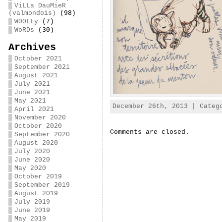
ViLLa DauMieR
(valmondois)
(98)
W00LLy
(7)
WoRDs
(30)
Archives
October 2021
September 2021
August 2021
July 2021
June 2021
May 2021
December 26th, 2013 | Cate
April 2021
November 2020
October 2020
Comments are closed.
September 2020
August 2020
July 2020
June 2020
May 2020
October 2019
September 2019
August 2019
July 2019
June 2019
May 2019