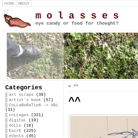
HOME
ABOUT
m o l a s s e s
eye candy or food for thought?
«
^^
Categories
art scraps
(39)
^^
artist's book
(57)
CoLLaBoRaTioN –> ABi
(31)
coLLages
(321)
digitaL
(10)
doLLs
(18)
EncrE
(225)
eVents
(45)