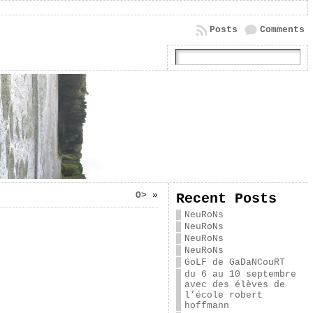
Posts
Comments
O>
»
Recent Posts
NeuRoNs
NeuRoNs
NeuRoNs
NeuRoNs
GoLF de GaDaNCouRT
du 6 au 10 septembre
avec des élèves de
l’école robert
hoffmann